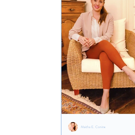
Maitha E. Coninx