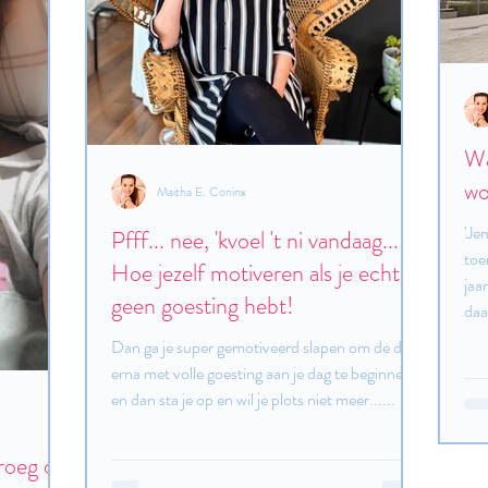
Wa
wo
Maitha E. Coninx
'Je
Pfff... nee, 'kvoel 't ni vandaag...
toe
Hoe jezelf motiveren als je echt
jaa
geen goesting hebt!
daa
Dan ga je super gemotiveerd slapen om de dag
erna met volle goesting aan je dag te beginnen
en dan sta je op en wil je plots niet meer......
roeg op