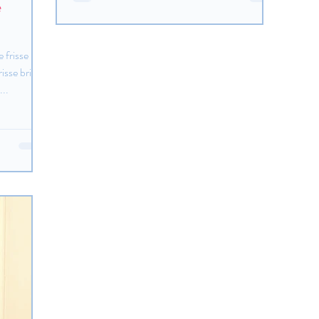
e
 frisse
isse bries
...