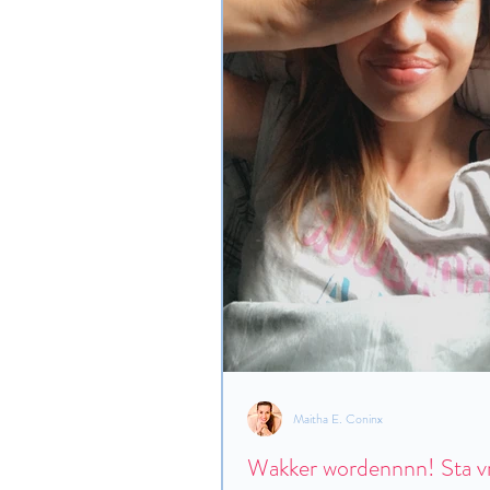
Maitha E. Coninx
Wakker wordennnn! Sta v