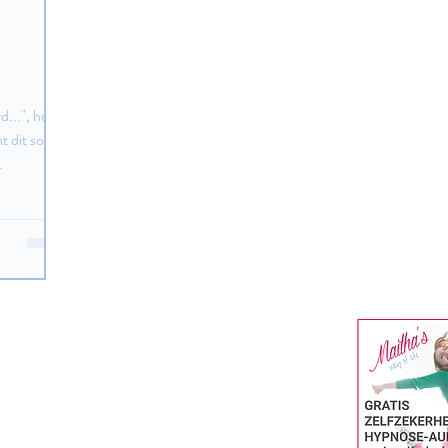
...", hoor
nt dit soort
.