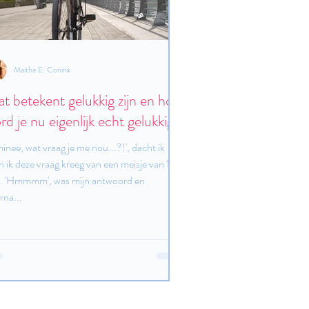
Maitha E. Coninx
t betekent gelukkig zijn en hoe
rd je nu eigenlijk echt gelukkig?
minee, wat vraag je me nou...?!', dacht ik
n ik deze vraag kreeg van een meisje van 15
r. 'Hmmmm', was mijn antwoord en
rna...